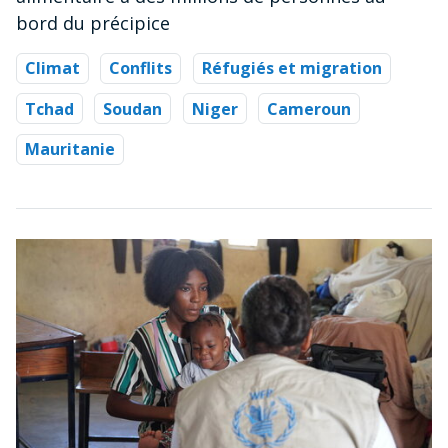
bord du précipice
Climat
Conflits
Réfugiés et migration
Tchad
Soudan
Niger
Cameroun
Mauritanie