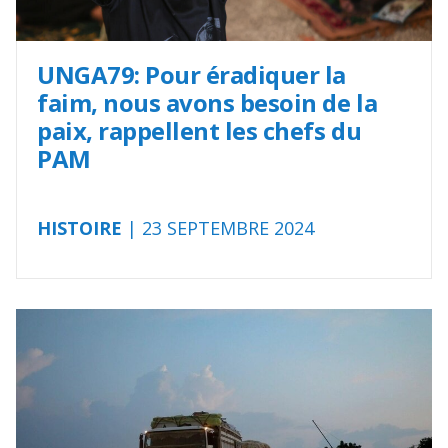
UNGA79: Pour éradiquer la
faim, nous avons besoin de la
paix, rappellent les chefs du
PAM
HISTOIRE
| 23 SEPTEMBRE 2024