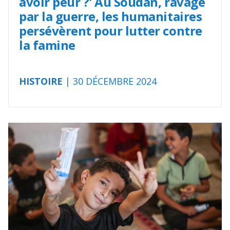
avoir peur ?' Au Soudan, ravagé
par la guerre, les humanitaires
persévèrent pour lutter contre
la famine
HISTOIRE
| 30 DÉCEMBRE 2024