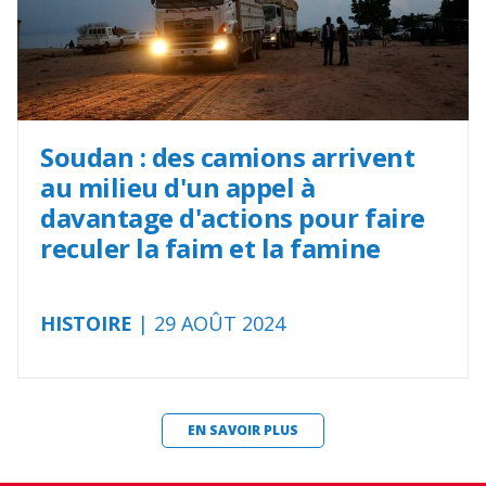
Soudan : des camions arrivent
au milieu d'un appel à
davantage d'actions pour faire
reculer la faim et la famine
HISTOIRE
| 29 AOÛT 2024
EN SAVOIR PLUS