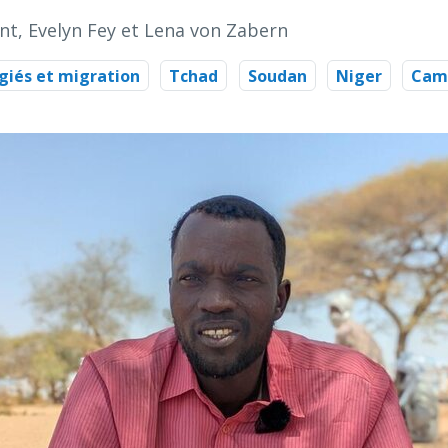
ant, Evelyn Fey et Lena von Zabern
giés et migration
Tchad
Soudan
Niger
Cam