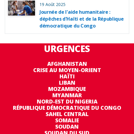
19 Août 2025
Journée de l'aide humanitaire :
dépêches d'Haïti et de la République
démocratique du Congo
URGENCES
AFGHANISTAN
CRISE AU MOYEN-ORIENT
HAÏTI
LIBAN
MOZAMBIQUE
MYANMAR
NORD-EST DU NIGERIA
RÉPUBLIQUE DÉMOCRATIQUE DU CONGO
SAHEL CENTRAL
SOMALIE
SOUDAN
SOUDAN DU SUD