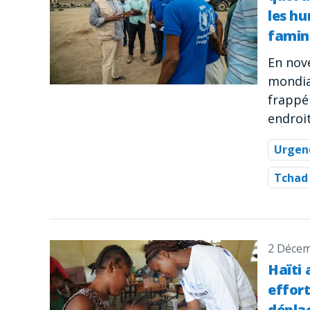
les hu
famin
En nov
mondia
frappé
endroit
Urgen
Tchad
2 Décem
Haïti 
effort
dépla