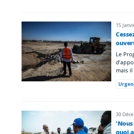
15 Janvi
Cessez
ouver
Le Pro
d'appo
mais il
Urgen
30 Déce
'Nous 
quoi a