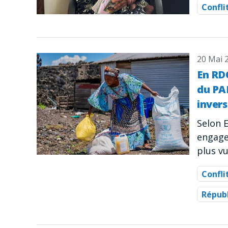
Confli
20 Mai 
En RDC
du PA
invers
Selon 
engage
plus vu
Confli
Répub