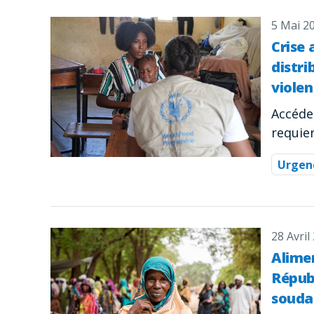
5 Mai 2
Crise 
distri
violen
Accéde
requier
Urgen
28 Avril
Alimen
Républ
souda