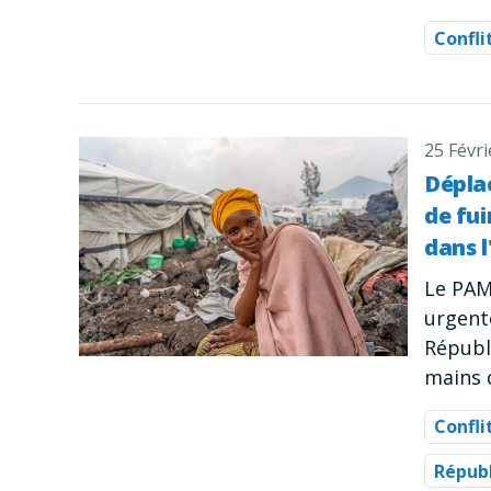
Confli
25 Févri
Dépla
de fui
dans l
Le PAM
urgente
Républ
mains 
Confli
Répub