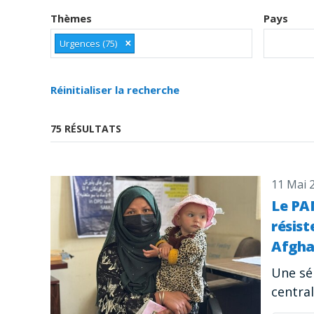
Thèmes
Pays
×
Urgences (75)
Réinitialiser la recherche
75 RÉSULTATS
11 Mai 
Le PAM
résist
Afgha
Une sér
central