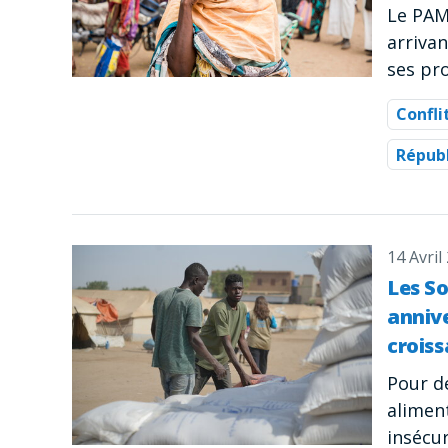
Le PAM
arrivan
ses pro
Confli
Républ
14 Avril
Les S
annive
croiss
Pour d
alimen
insécu