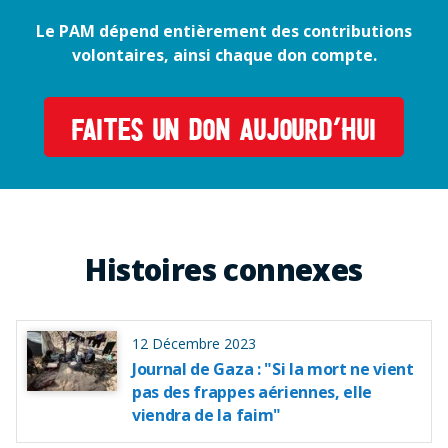
Le PAM dépend entièrement des contributions
volontaires, ainsi chaque don compte.
FAITES UN DON AUJOURD’HUI
Histoires connexes
12 Décembre 2023
Journal de Gaza : "Si la mort ne vient
pas des frappes aériennes, elle
viendra de la faim"