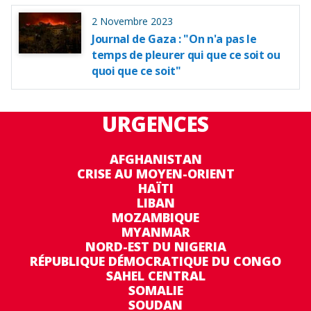
2 Novembre 2023
Journal de Gaza : "On n'a pas le
temps de pleurer qui que ce soit ou
quoi que ce soit"
URGENCES
AFGHANISTAN
CRISE AU MOYEN-ORIENT
HAÏTI
LIBAN
MOZAMBIQUE
MYANMAR
NORD-EST DU NIGERIA
RÉPUBLIQUE DÉMOCRATIQUE DU CONGO
SAHEL CENTRAL
SOMALIE
SOUDAN