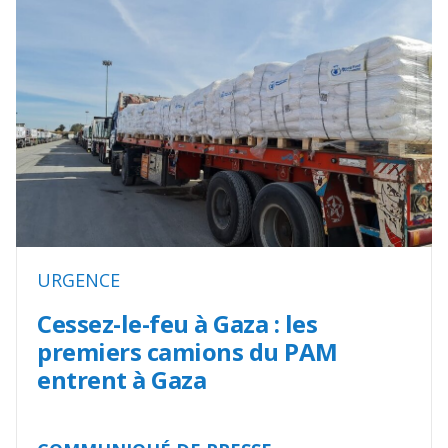
URGENCE
Cessez-le-feu à Gaza : les
premiers camions du PAM
entrent à Gaza