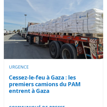
URGENCE
Cessez-le-feu à Gaza : les
premiers camions du PAM
entrent à Gaza