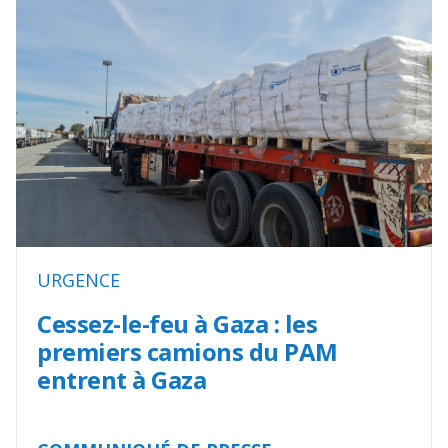
URGENCE
Cessez-le-feu à Gaza : les
premiers camions du PAM
entrent à Gaza