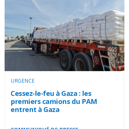
URGENCE
Cessez-le-feu à Gaza : les
premiers camions du PAM
entrent à Gaza