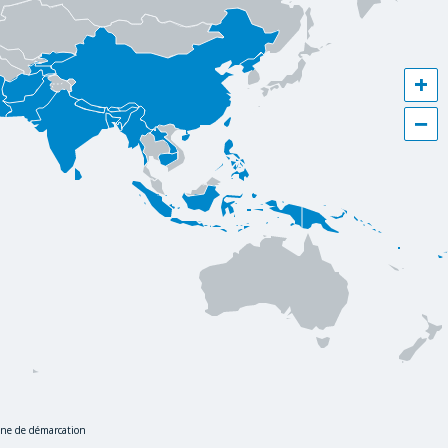
+
−
igne de démarcation