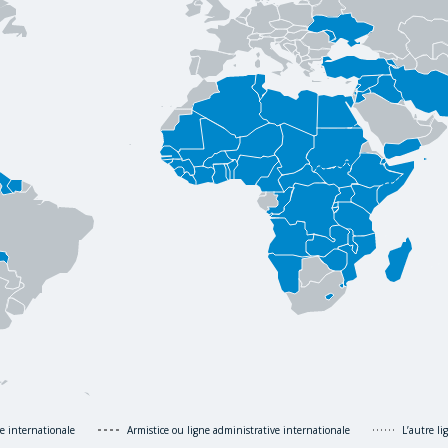
re internationale
Armistice ou ligne administrative internationale
L’autre l