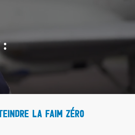
 :
teindre la faim zéro