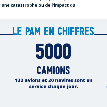
d'une catastrophe ou de l'impact du
Le PAM en chiffres
5000
camions
132 avions et 20 navires sont en
service chaque jour.