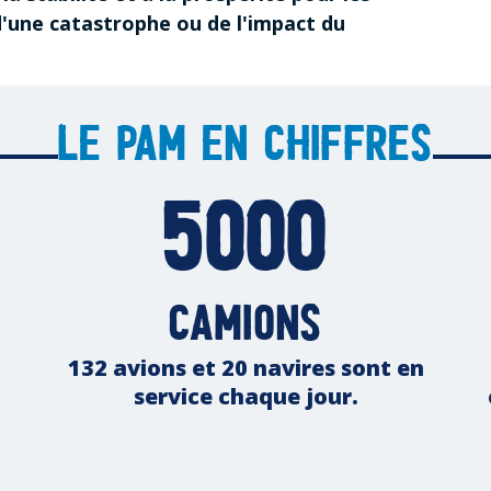
d'une catastrophe ou de l'impact du
Le PAM en chiffres
5000
camions
132 avions et 20 navires sont en
service chaque jour.