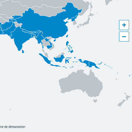
+
−
igne de démarcation