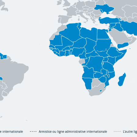
re internationale
Armistice ou ligne administrative internationale
L’autre l