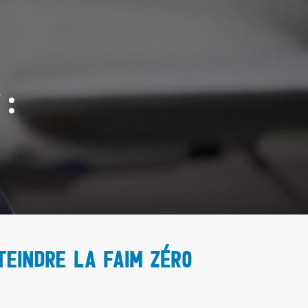
 :
teindre la faim zéro