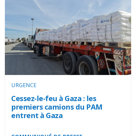
URGENCE
Cessez-le-feu à Gaza : les
premiers camions du PAM
entrent à Gaza