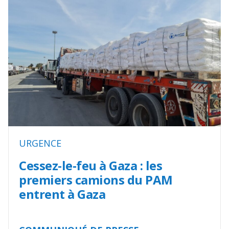
URGENCE
Cessez-le-feu à Gaza : les
premiers camions du PAM
entrent à Gaza