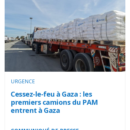
URGENCE
Cessez-le-feu à Gaza : les
premiers camions du PAM
entrent à Gaza