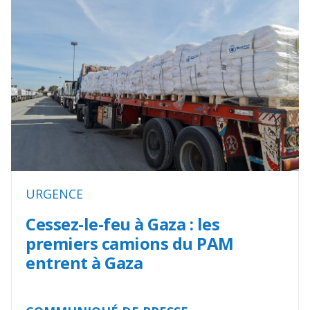
URGENCE
Cessez-le-feu à Gaza : les
premiers camions du PAM
entrent à Gaza