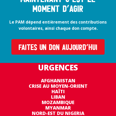
moment d’agir
Le PAM dépend entièrement des contributions
volontaires, ainsi chaque don compte.
FAITES UN DON AUJOURD’HUI
URGENCES
AFGHANISTAN
CRISE AU MOYEN-ORIENT
HAÏTI
LIBAN
MOZAMBIQUE
MYANMAR
NORD-EST DU NIGERIA