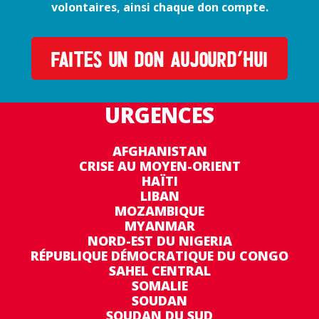
volontaires, ainsi chaque don compte.
FAITES UN DON AUJOURD’HUI
URGENCES
AFGHANISTAN
CRISE AU MOYEN-ORIENT
HAÏTI
LIBAN
MOZAMBIQUE
MYANMAR
NORD-EST DU NIGERIA
RÉPUBLIQUE DÉMOCRATIQUE DU CONGO
SAHEL CENTRAL
SOMALIE
SOUDAN
SOUDAN DU SUD