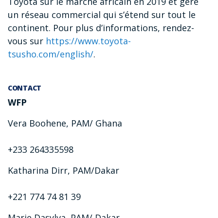
Toyota sur le marché africain en 2019 et gère
un réseau commercial qui s’étend sur tout le
continent. Pour plus d’informations, rendez-
vous sur
https://www.toyota-
tsusho.com/english/
.
CONTACT
WFP
Vera Boohene, PAM/ Ghana
+233 264335598
Katharina Dirr, PAM/Dakar
+221 774 74 81 39
Marie Dasylva, PAM/ Dakar,