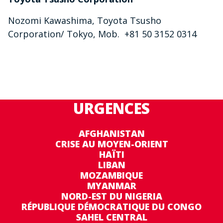
Nozomi Kawashima, Toyota Tsusho
Corporation/ Tokyo, Mob. +81 50 3152 0314
URGENCES
AFGHANISTAN
CRISE AU MOYEN-ORIENT
HAÏTI
LIBAN
MOZAMBIQUE
MYANMAR
NORD-EST DU NIGERIA
RÉPUBLIQUE DÉMOCRATIQUE DU CONGO
SAHEL CENTRAL