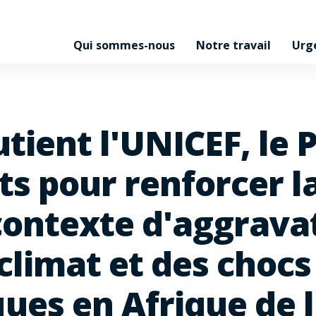
Qui sommes-nous
Notre travail
Urg
ient l'UNICEF, le P
ts pour renforcer l
contexte d'aggravat
 climat et des chocs
es en Afrique de l