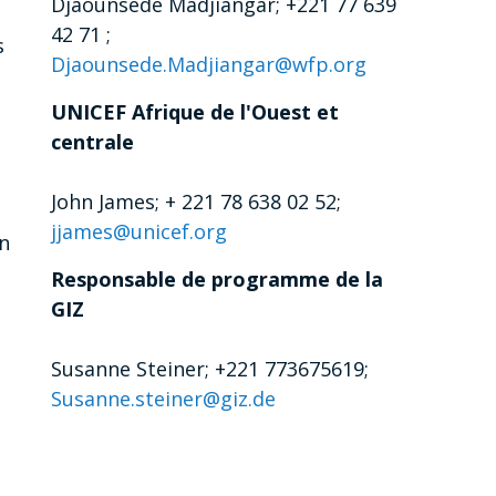
Djaounsede Madjiangar; +221 77 639
42 71 ;
s
Djaounsede.Madjiangar@wfp.org
UNICEF Afrique de l'Ouest et
centrale
John James; + 221 78 638 02 52;
jjames@unicef.org
on
Responsable de programme de la
GIZ
Susanne Steiner; +221 773675619;
Susanne.steiner@giz.de