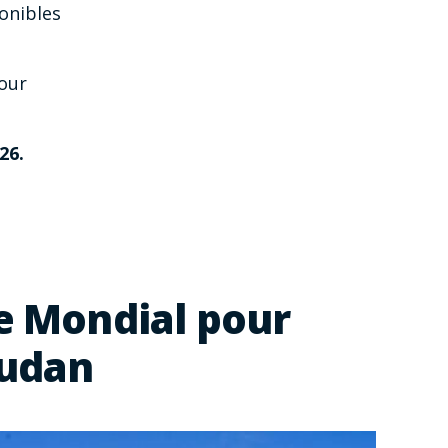
ponibles
our
26.
e Mondial pour
oudan