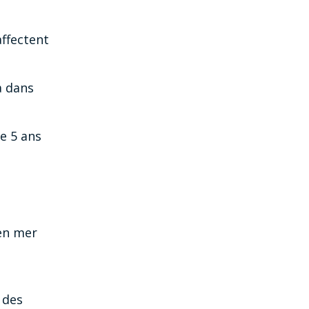
ffectent
à dans
e 5 ans
 en mer
 des