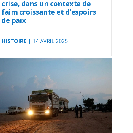
crise, dans un contexte de
faim croissante et d'espoirs
de paix
HISTOIRE
| 14 AVRIL 2025