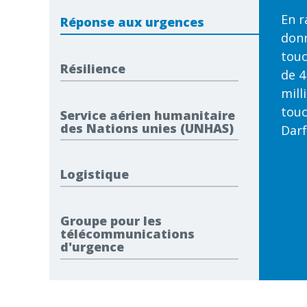
En r
Réponse aux urgences
donn
touc
Résilience
de 4
mill
touc
Service aérien humanitaire
des Nations unies (UNHAS)
Darf
Logistique
Groupe pour les
télécommunications
d'urgence