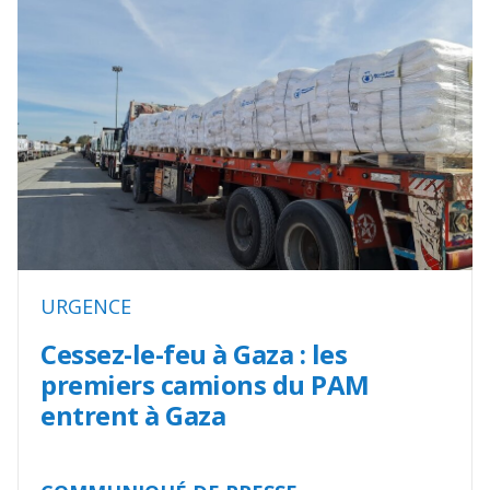
URGENCE
Cessez-le-feu à Gaza : les
premiers camions du PAM
entrent à Gaza