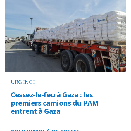
URGENCE
Cessez-le-feu à Gaza : les
premiers camions du PAM
entrent à Gaza