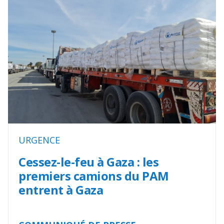
URGENCE
Cessez-le-feu à Gaza : les
premiers camions du PAM
entrent à Gaza